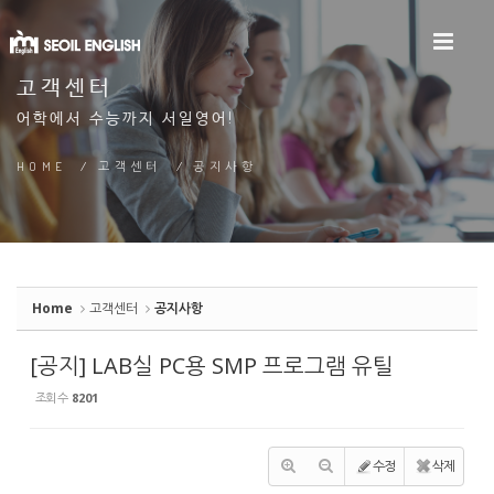
Sketchbook5, 스케치북5
고객센터
어학에서 수능까지 서일영어!
Sketchbook5, 스케치북5
HOME
/
고객센터
/
공지사항
Home
고객센터
공지사항
[공지] LAB실 PC용 SMP 프로그램 유틸
조회 수
8201
수정
삭제