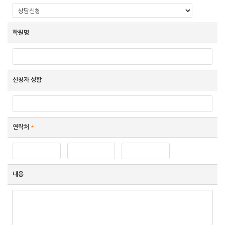
학원명
신청자 성함
연락처
*
내용
»
편
집
도