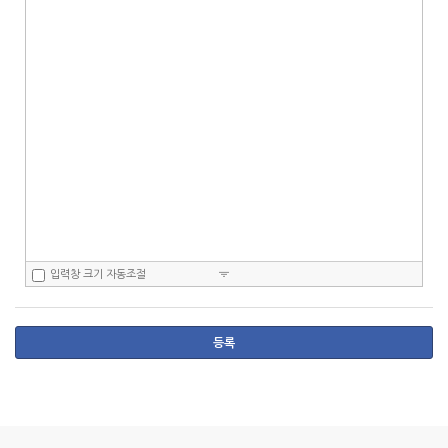
구
모
음
건
너
뛰
기
입력창 크기 자동조절