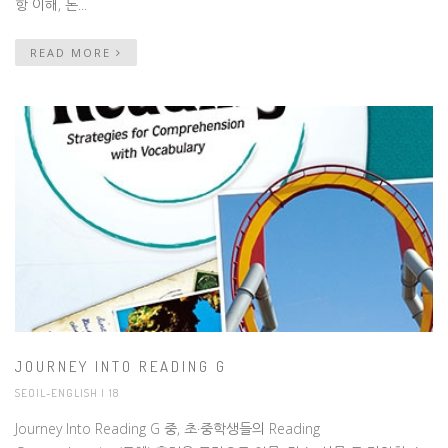
항 이해, 논...
READ MORE
JOURNEY INTO READING G
SEOIL-ENGLISH
| 18
Journey Into Reading G 중, 초·중학생들의 Reading