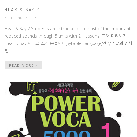
HEAR & SAY 2
SEOIL-ENGLISH
| 16
Hear & Say 2 Students are introduced to most of the important
reduced sounds through 5 units with 21 lessons. 교재 미리보기
Hear & Say 시리즈 소개 음절언어(Syllable Language)인 우리말과 강세
언...
READ MORE