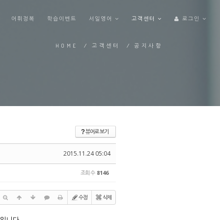
어휘정복
학습이벤트
서일영어
고객센터
로그인
HOME
/
고객센터
/
공지사항
뷰어로 보기
?
2015.11.24 05:04
조회 수
8146
수정
삭제
램입니다.