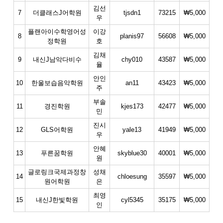
김선
7
더클래스J어학원
tjsdn1
73215
₩5,000
우
플랜아이수학영어성
이강
8
planis97
56608
₩5,000
정학원
호
김채
9
내신J남악다비수
chy010
43587
₩5,000
율
안인
10
한울보습음악학원
an11
43423
₩5,000
주
부솔
11
경진학원
kjes173
42477
₩5,000
민
진시
12
GLS어학원
yale13
41949
₩5,000
우
안혜
13
푸른꿈학원
skyblue30
40001
₩5,000
원
글로링크국제과정창
성채
14
chloesung
35597
₩5,000
원어학원
은
최영
15
내신J한빛학원
cyl5345
35175
₩5,000
인