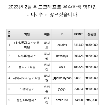
2023년 2월 워드크래프트 우수학생 명단입
니다. 수고 많으셨습니다.
순
학원
이름
ID
POINT
상품권
위
내신JECL영수전문
박경
1
eclalex
311440
₩30,000
학원
도
최지
2
식사JR캠퍼스
hcwldnjs
293426
₩20,000
원
원서
3
폴리아J학원
wsj1
185726
₩20,000
진
박시
4
제이제이리딩어학원
jjrparksihyeon
90321
₩10,000
현
유현
5
조슈아영어
yyyy2
83423
₩10,000
준
이소
6
중산1JR캠퍼스
smile187
74808
₩5,000
정