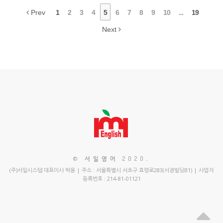
Prev
1
2
3
4
5
6
7
8
9
10
...
19
Next
© 서일영어 2020
.
(주)서일시스템 대표이사 박용 | 주소 : 서울특별시 서초구 효령로283(서경빌딩B1) | 사업자
등록번호 : 214-81-01121