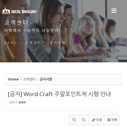
Sketchbook5, 스케치북5
고객센터
어학에서 수능까지 서일영어!
Sketchbook5, 스케치북5
HOME
/
고객센터
/
공지사항
Home
고객센터
공지사항
[공지] Word Craft 주말포인트제 시행 안내
조회 수
6384
수정
삭제